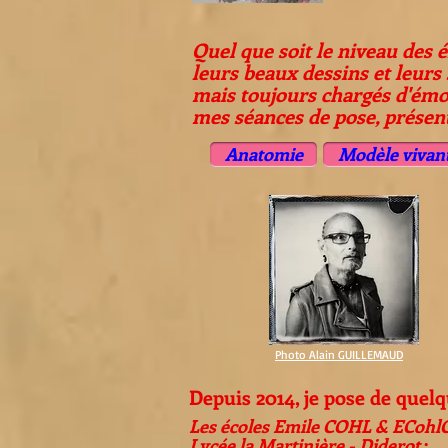
Quel que soit le niveau des é
leurs beaux dessins et leurs
mais toujours chargés d'émo
mes séances de pose,
présent
Anatomie
Modèle vivan
Photo Alain GUILLEMAUD
Depuis 2014, je pose de quel
Les écoles Emile COHL & ECohlCi
Lycée la Martinière - Diderot
: