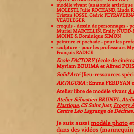
modèle vivant (anatomie artistique
MOLESTI, Julie ROCHAND, Linda 
Tristan JOSSE, Cédric PEYRAVERNA
VEAULEGER
croquis - dessin de personnages -
Muriel MARCELLIN, Emily NUDD-M
MOINE & Dominique SIMON
peinture et pochade - pour les p
sculpture - pour les professeurs
François RADICE
Ecole FACTORY
(école de ciném
Myriam BOUIMA et Alfred POI
Solid'Arté
(lieu-ressources spécia
ARTAGORA
: Emma FERDYAN et l
Atelier libre de modèle vivant
A 
Atelier Sébastien BRUNEL,
Ateli
Plastique
, CS Saint Just,
Froggy A
Centre Léo Lagrange de Décines..
Je suis aussi
modèle photo
et
dans des vidéos (mannequin 