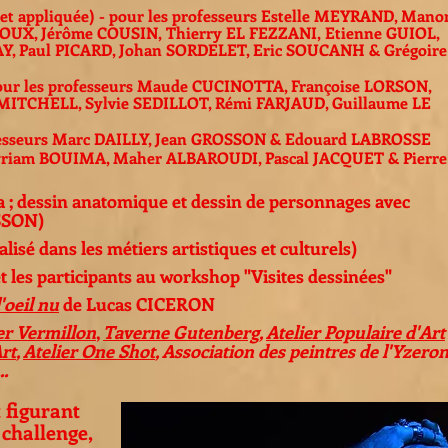
 et appliquée) - pour les professeurs Estelle MEYRAND, Mano
ROUX, Jérôme COUSIN,
Thierry EL FEZZANI,
Etienne GUIOL,
Y, Paul PICARD,
Johan SORDELET, Eric SOUCANH & Grégoire
 pour les professeurs Maude CUCINOTTA, Françoise LORSON,
ITCHELL, Sylvie SEDILLOT, Rémi FARJAUD, Guillaume LE
rofesseurs Marc DAILLY, Jean GROSSON & Edouard LABROSSE
 Myriam BOUIMA, Maher ALBAROUDI, Pascal JACQUET & Pierre
a ; dessin anatomique et dessin de personnages avec
SSON)
lisé dans les métiers artistiques et culturels)
es participants au workshop "Visites dessinées"
l'oeil nu
de Lucas CICERON
er Vermillon
,
Taverne Gutenberg
,
Atelier Populaire d'Art
rt
,
Atelier One Shot
, Association des peintres de l'Yzeron
.
 figurant
challenge,