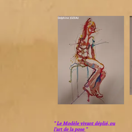
Delphine JOZEAU
"
Le Modèle vivant déplié, ou
l'art de la pose
"