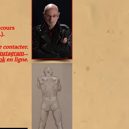
(cours
).
 contacter.
Instagram
...
ok
en ligne.