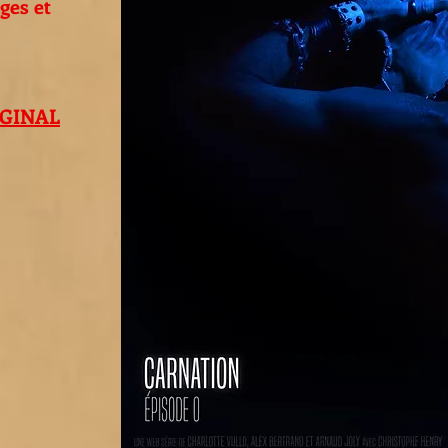
ges et
GINAL