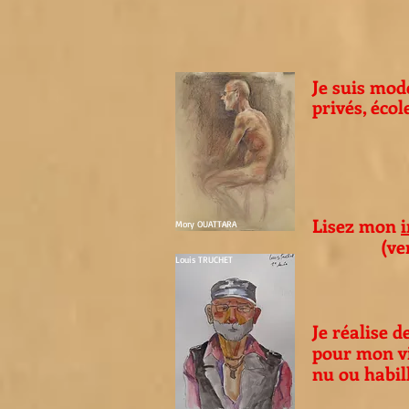
Je suis
modè
privés, écol
Lisez mon
Mory OUATTARA
(versio
Louis TRUCHET
Je réalise d
pour mon vi
nu ou habil