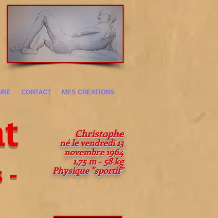
URE
CONTACT
MES CREATIONS
t
Christophe
né le
vendredi 13
novembre 1964
1,75 m - 58 kg
 -
Physique "sportif"