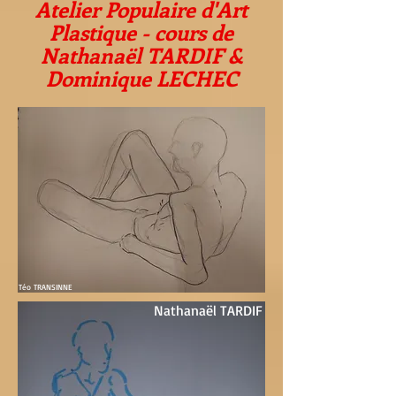
Atelier Populaire d'Art
Plastique
- cours de
Nathanaël TARDIF &
Dominique LECHEC
Téo TRANSINNE
Nathanaël TARDIF