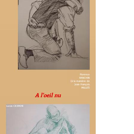
Florence
RANCHIN
(à la manière de
Jean François
MILLET)
​A l'oeil nu
Lucas CICERON