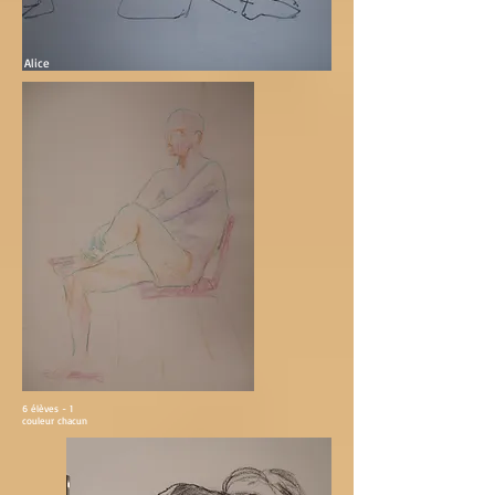
Alice
6 élèves - 1
couleur chacun