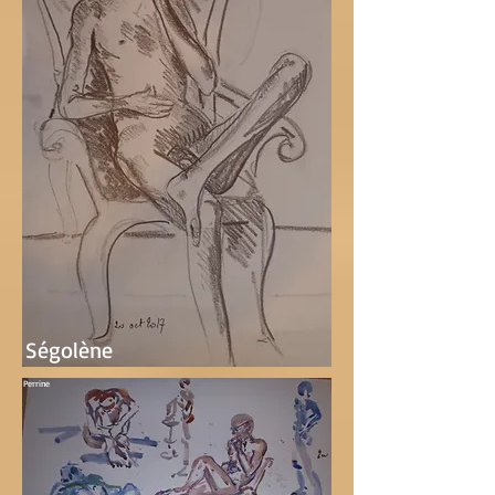
Ségolène
Perrine